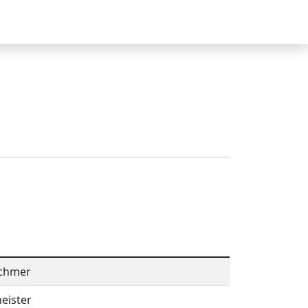
Login
schmer
eister