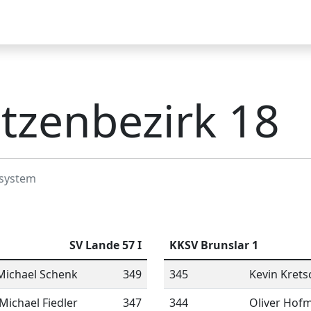
ne
Impressum
Datenschutzerklärung
tzenbezirk 18
system
SV Lande 57 I
KKSV Brunslar 1
Michael Schenk
349
345
Kevin Kret
Michael Fiedler
347
344
Oliver Hofm