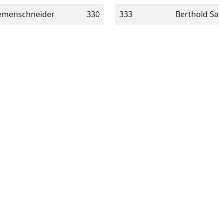
iemenschneider
330
333
Berthold S