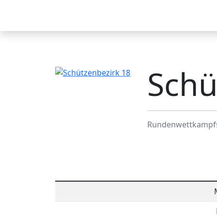
Schützenbezirk 18
Startseite
Ergebnisse
Verei
Schü
Rundenwettkampf