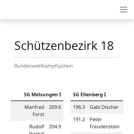
Schützenbezirk 18
Schützenbezirk 18
Rundenwettkampfsystem
SG Melsungen I
SG Ellenberg I
Manfred
209.6
196.3
Gabi Discher
Forst
191.2
Peter
Rudolf
204.9
Freudenstein
Hackel