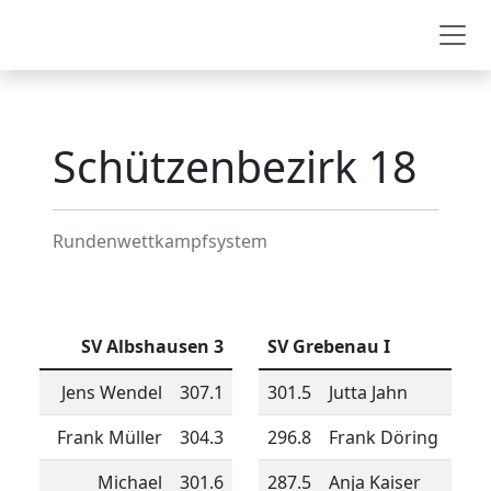
Schützenbezirk 18
Schützenbezirk 18
Rundenwettkampfsystem
SV Albshausen 3
SV Grebenau I
Jens Wendel
307.1
301.5
Jutta Jahn
Frank Müller
304.3
296.8
Frank Döring
Michael
301.6
287.5
Anja Kaiser