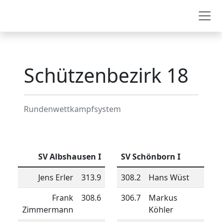
Schützenbezirk 18
Schützenbezirk 18
Rundenwettkampfsystem
SV Albshausen I
SV Schönborn I
Jens Erler
313.9
308.2
Hans Wüst
Frank
308.6
306.7
Markus
Zimmermann
Köhler