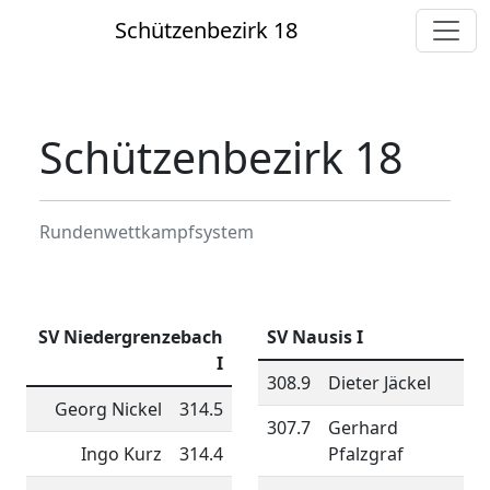
Schützenbezirk 18
Schützenbezirk 18
Rundenwettkampfsystem
SV Niedergrenzebach
SV Nausis I
I
308.9
Dieter Jäckel
Georg Nickel
314.5
307.7
Gerhard
Ingo Kurz
314.4
Pfalzgraf