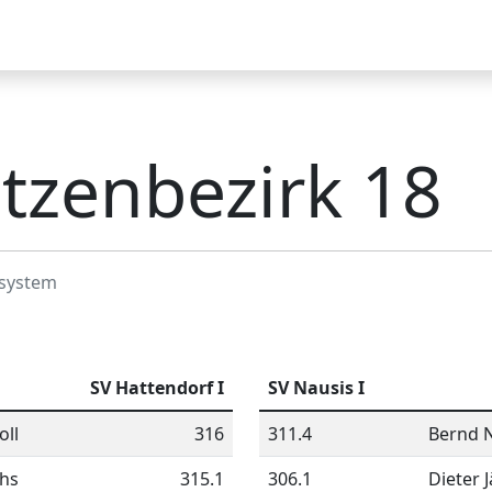
ne
Impressum
Datenschutzerklärung
tzenbezirk 18
system
SV Hattendorf I
SV Nausis I
oll
316
311.4
Bernd 
chs
315.1
306.1
Dieter J