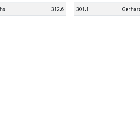
chs
312.6
301.1
Gerhard