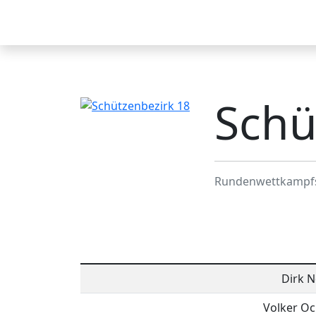
Schützenbezirk 18
Startseite
Ergebnisse
Verei
Schü
Rundenwettkampf
Dirk N
Volker O