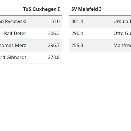
TuS Guxhagen I
SV Malsfeld I
d Rysiewski
310
301.4
Ursula 
Ralf Deter
306.3
296.4
Otto Gu
homas Merz
296.7
255.3
Manfred
ard Gibhardt
273.8