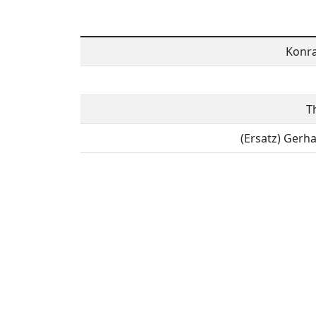
Konra
T
(Ersatz) Gerh