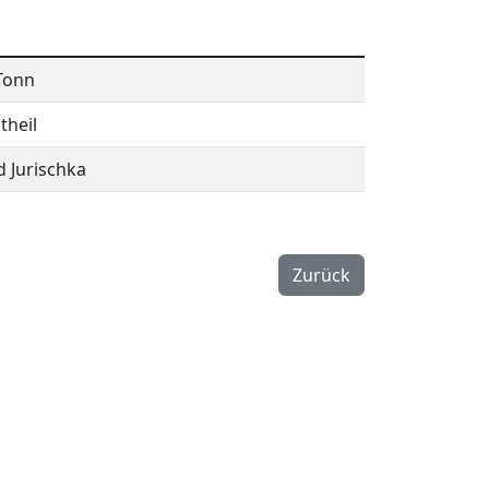
Tonn
theil
 Jurischka
Zurück