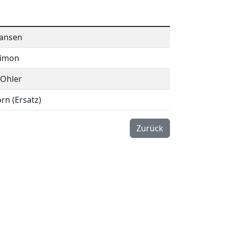
ansen
Simon
 Ohler
rn (Ersatz)
Zurück