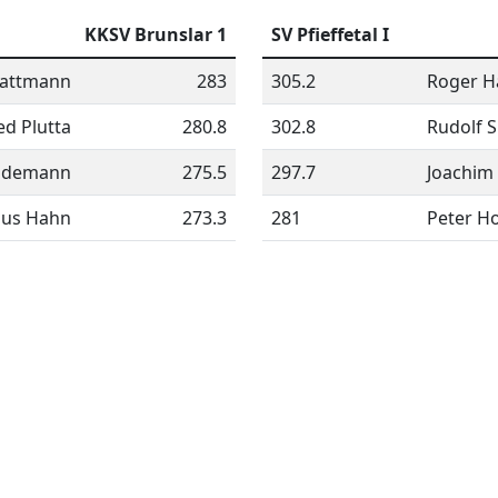
KKSV Brunslar 1
SV Pfieffetal I
Sattmann
283
305.2
Roger H
ed Plutta
280.8
302.8
Rudolf 
ndemann
275.5
297.7
Joachim
laus Hahn
273.3
281
Peter Ho