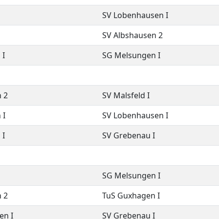
SV Lobenhausen I
SV Albshausen 2
 I
SG Melsungen I
 2
SV Malsfeld I
 I
SV Lobenhausen I
 I
SV Grebenau I
SG Melsungen I
 2
TuS Guxhagen I
en I
SV Grebenau I