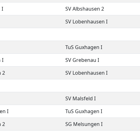
 I
SV Albshausen 2
SV Lobenhausen I
TuS Guxhagen I
 I
SV Grebenau I
 2
SV Lobenhausen I
SV Malsfeld I
en I
TuS Guxhagen I
 2
SG Melsungen I