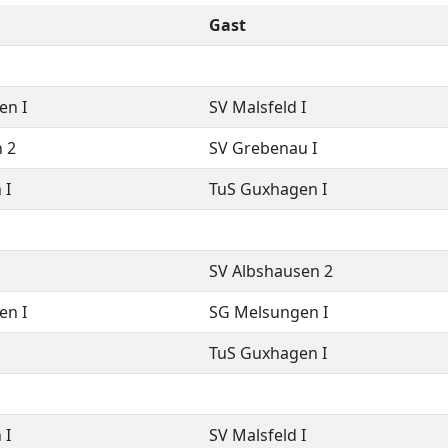
Gast
en I
SV Malsfeld I
 2
SV Grebenau I
 I
TuS Guxhagen I
SV Albshausen 2
en I
SG Melsungen I
TuS Guxhagen I
 I
SV Malsfeld I