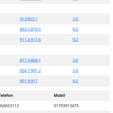
913:853.1
2:0
863.5:874.5
0:2
911.4:913.6
0:2
877.4:868.1
2:0
924.7:901.2
2:0
901.9:917
0:2
Telefon
Mobil
056653112
01793913475